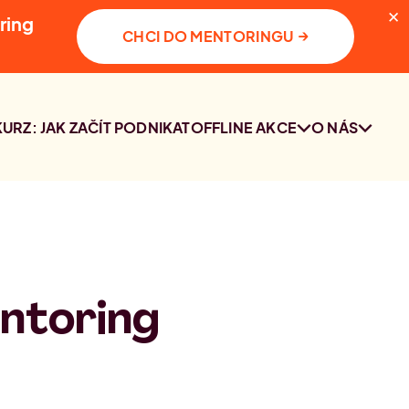
✕
ring
→
CHCI DO MENTORINGU
KURZ: JAK ZAČÍT PODNIKAT
OFFLINE AKCE
O NÁS
SETKÁNÍ
KDO JSME
KOMUNITY PRAHA
KONTAKT
2. 10. 2026
PRŮZKUM O
PODNIKÁNÍ
ntoring