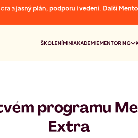
tora a
jasný plán, podporu i vedení
.
D
alší Mento
ŠKOLENÍ
MINIAKADEMIE
MENTORING
MENTORING
NAŠI MENTOŘI
KONZULTACE S
LUCIÍ AUDI
v tvém programu Me
Extra