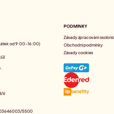
PODMÍNKY
Zásady zpracování osobníc
pátek od 9:00–16:00)
Obchodní podmínky
Zásady cookies
.cz
.
8/6
6503646003/5500