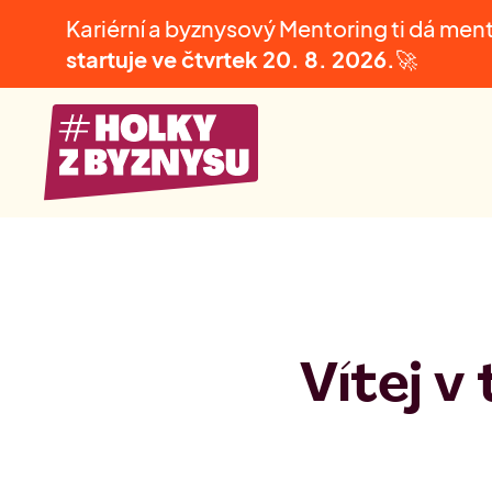
Kariérní a byznysový Mentoring ti dá men
startuje ve čtvrtek
20. 8. 2026.
🚀
Vítej 