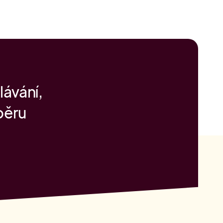
lávání,
běru