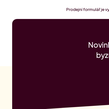
Prodejní formulář je 
Novink
byz