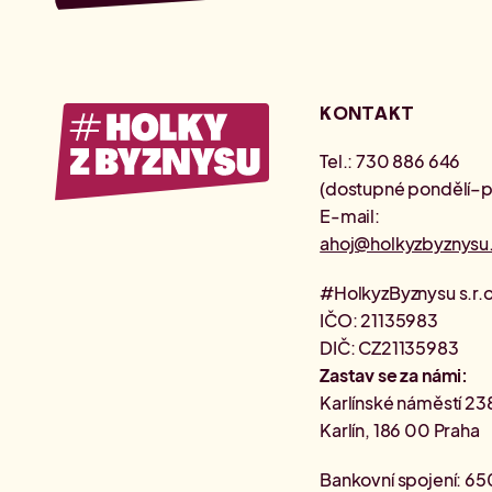
KONTAKT
Tel.: 730 886 646
(dostupné pondělí–
E-mail:
ahoj@holkyzbyznysu
#HolkyzByznysu s.r.o
IČO: 21135983
DIČ: CZ21135983
Zastav se za námi:
Karlínské náměstí 23
Karlín, 186 00 Praha
Bankovní spojení: 