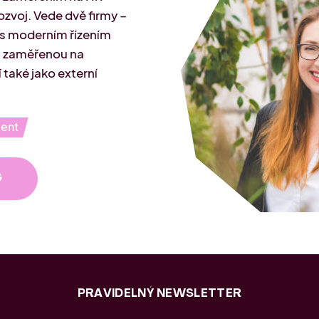
ozvoj. Vede dvě firmy –
s moderním řízením
O zaměřenou na
 také jako externí
ent
G
PRAVIDELNÝ NEWSLETTER