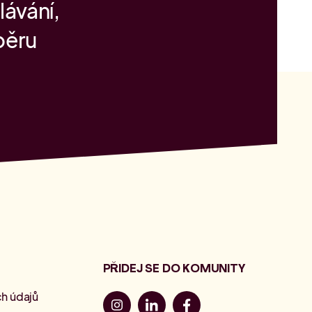
lávání,
běru
PŘIDEJ SE DO KOMUNITY
h údajů