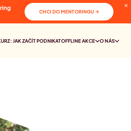
✕
ring
→
CHCI DO MENTORINGU
KURZ: JAK ZAČÍT PODNIKAT
OFFLINE AKCE
O NÁS
SETKÁNÍ
KDO JSME
KOMUNITY PRAHA
KONTAKT
2. 10. 2026
PRŮZKUM O
PODNIKÁNÍ