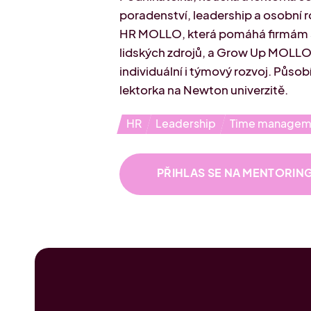
poradenství, leadership a osobní r
HR MOLLO, která pomáhá firmám 
lidských zdrojů, a Grow Up MOLL
individuální i týmový rozvoj. Působí
lektorka na Newton univerzitě.
HR
Leadership
Time managem
PŘIHLAS SE NA MENTORIN