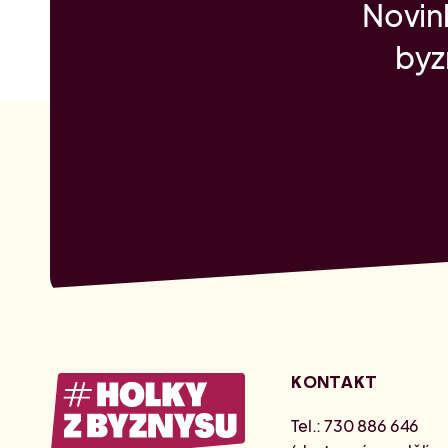
Novink
byz
KONTAKT
Tel.: 730 886 646