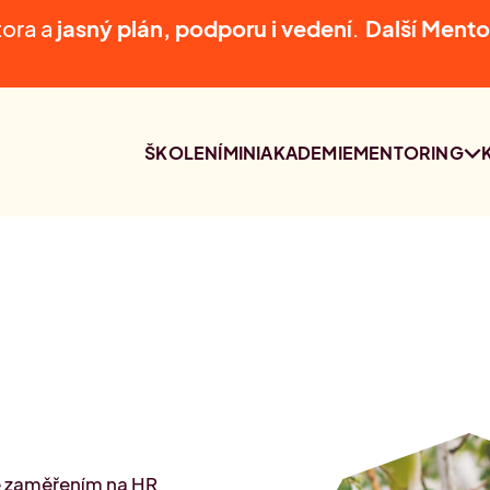
tora a
jasný plán, podporu i vedení
.
D
alší Mento
ŠKOLENÍ
MINIAKADEMIE
MENTORING
MENTORING
NAŠI MENTOŘI
KONZULTACE S
LUCIÍ AUDI
se zaměřením na HR