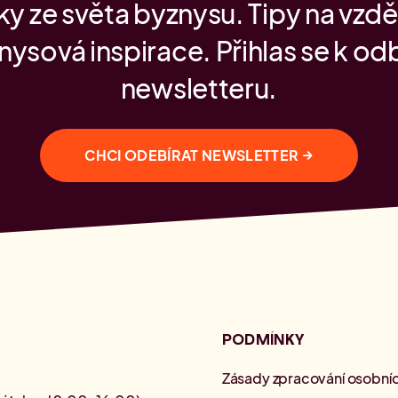
y ze světa byznysu. Tipy na vzdě
nysová inspirace. Přihlas se k od
newsletteru.
→
CHCI ODEBÍRAT NEWSLETTER
PODMÍNKY
Zásady zpracování osobníc