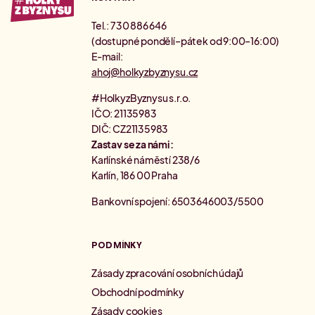
Tel.: 730 886 646
(dostupné pondělí–pátek od 9:00–16:00)
E-mail:
ahoj@holkyzbyznysu.cz
#HolkyzByznysu s.r.o.
IČO: 21135983
DIČ: CZ21135983
Zastav se za námi:
Karlínské náměstí 238/6
Karlín, 186 00 Praha
Bankovní spojení: 6503646003/5500
PODMÍNKY
Zásady zpracování osobních údajů
Obchodní podmínky
Zásady cookies