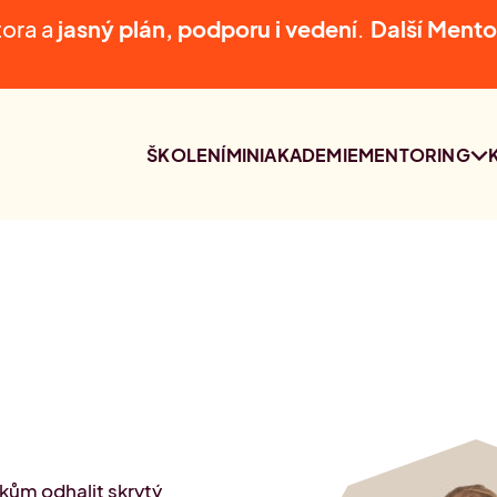
tora a
jasný plán, podporu i vedení
.
D
alší Mento
ŠKOLENÍ
MINIAKADEMIE
MENTORING
MENTORING
NAŠI MENTOŘI
KONZULTACE S
LUCIÍ AUDI
ům odhalit skrytý