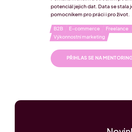
potenciál jejich dat. Data se stala 
pomocníkem pro práci i pro život.
B2B
E-commerce
Freelance
Výkonnostní marketing
PŘIHLAS SE NA MENTORIN
Novink