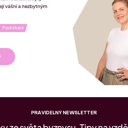
její vášní a nezbytným
Podnikání
G
PRAVIDELNÝ NEWSLETTER
y ze světa byznysu. Tipy na vzdě