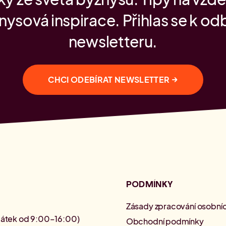
nysová inspirace. Přihlas se k od
newsletteru.
→
CHCI ODEBÍRAT NEWSLETTER
PODMÍNKY
Zásady zpracování osobníc
pátek od 9:00–16:00)
Obchodní podmínky