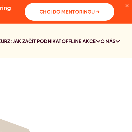
✕
ring
→
CHCI DO MENTORINGU
KURZ: JAK ZAČÍT PODNIKAT
OFFLINE AKCE
O NÁS
SETKÁNÍ
KDO JSME
KOMUNITY PRAHA
KONTAKT
2. 10. 2026
PRŮZKUM O
PODNIKÁNÍ