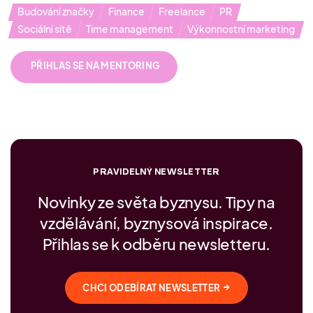
Budování značky
Finance
Freelance
PR
Sociální sítě
Time management
Výkonnostní marketing
PŘIHLAS SE NA MENTORING
PRAVIDELNÝ NEWSLETTER
Novinky ze světa byznysu. Tipy na
vzdělávání, byznysová inspirace.
Přihlas se k odběru newsletteru.
→
CHCI ODEBÍRAT NEWSLETTER