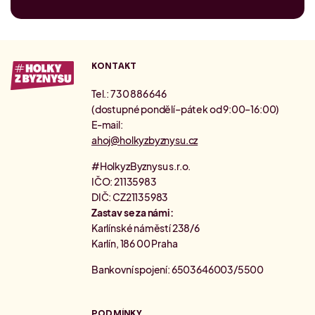
KONTAKT
Tel.: 730 886 646
(dostupné pondělí–pátek od 9:00–16:00)
E-mail:
ahoj@holkyzbyznysu.cz
#HolkyzByznysu s.r.o.
IČO: 21135983
DIČ: CZ21135983
Zastav se za námi:
Karlínské náměstí 238/6
Karlín, 186 00 Praha
Bankovní spojení: 6503646003/5500
PODMÍNKY