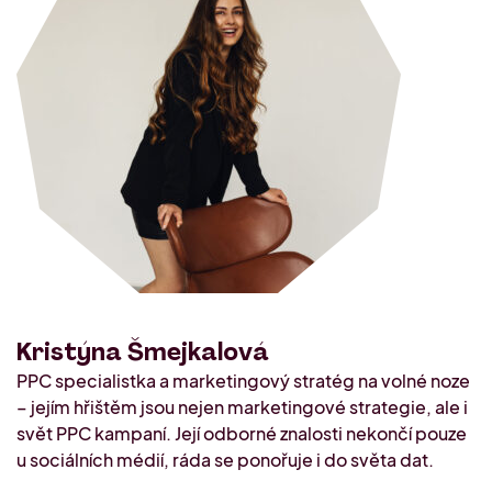
Naši mentoři
Offline akce
Konzultace s Lucií Audi
O nás
Setkání komunity PRAHA 2. 10.
2026
Kdo jsme
Kontakt
Průzkum o podnikání
Kristýna Šmejkalová
PPC specialistka a marketingový stratég na volné noze
– jejím hřištěm jsou nejen marketingové strategie, ale i
svět PPC kampaní. Její odborné znalosti nekončí pouze
u sociálních médií, ráda se ponořuje i do světa dat.