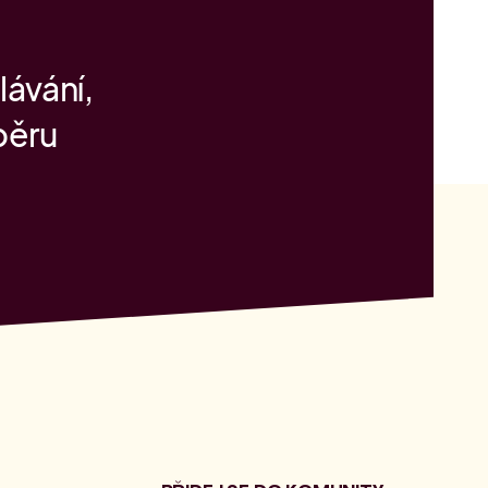
lávání,
běru