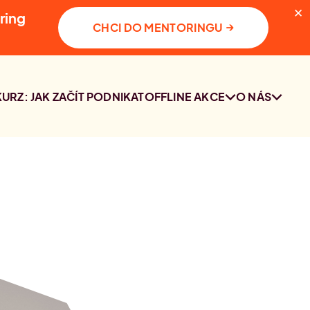
✕
ring
→
CHCI DO MENTORINGU
KURZ: JAK ZAČÍT PODNIKAT
OFFLINE AKCE
O NÁS
SETKÁNÍ
KDO JSME
KOMUNITY PRAHA
KONTAKT
2. 10. 2026
PRŮZKUM O
PODNIKÁNÍ