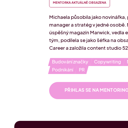
MENTORKA AKTUÁLNĚ OBSAZENA
Michaela působila jako novinářka, p
manager a stratég v jedné osobě. 
úspěšný magazín Marwick, vedla 
tým, podílela se jako šéfka na obs
Career a založila content studio 5
Budování značky
Copywriting
Podnikání
PR
PŘIHLAS SE NA MENTORIN