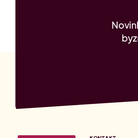
Novink
byz