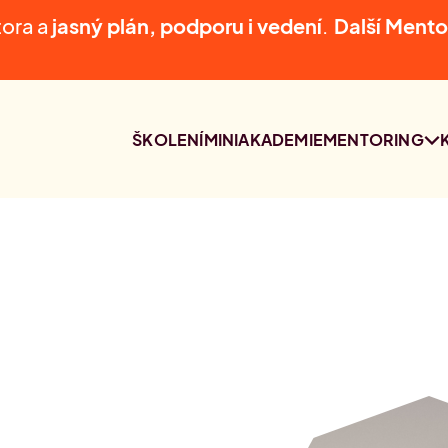
tora a
jasný plán, podporu i vedení
.
D
alší Mento
ŠKOLENÍ
MINIAKADEMIE
MENTORING
MENTORING
NAŠI MENTOŘI
KONZULTACE S
LUCIÍ AUDI