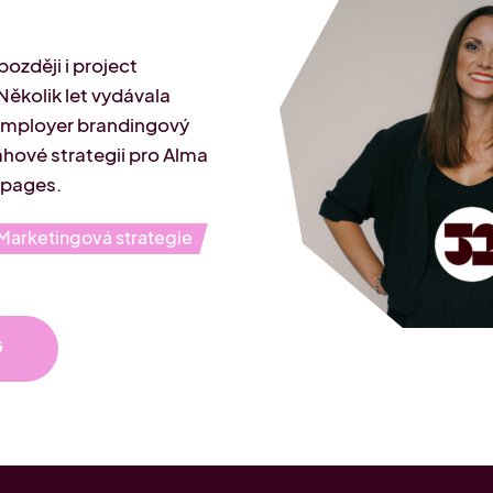
ozději i project
Několik let vydávala
employer brandingový
ahové strategii pro Alma
2pages.
Marketingová strategie
G