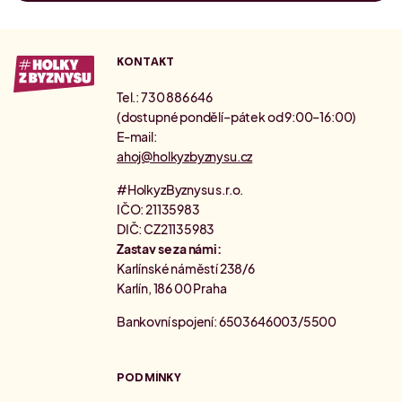
KONTAKT
Tel.: 730 886 646
(dostupné pondělí–pátek od 9:00–16:00)
E-mail:
ahoj@holkyzbyznysu.cz
#HolkyzByznysu s.r.o.
IČO: 21135983
DIČ: CZ21135983
Zastav se za námi:
Karlínské náměstí 238/6
Karlín, 186 00 Praha
Bankovní spojení: 6503646003/5500
PODMÍNKY