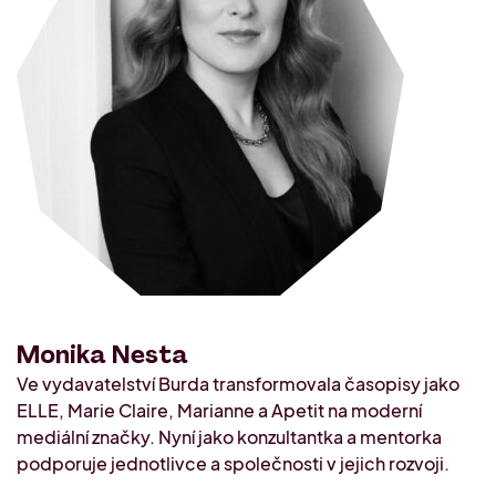
Naši mentoři
Offline akce
Konzultace s Lucií Audi
O nás
Setkání komunity PRAHA 2. 10.
2026
Kdo jsme
Kontakt
Průzkum o podnikání
Monika Nesta
Ve vydavatelství Burda transformovala časopisy jako
ELLE, Marie Claire, Marianne a Apetit na moderní
mediální značky. Nyní jako konzultantka a mentorka
podporuje jednotlivce a společnosti v jejich rozvoji.