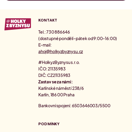
KONTAKT
Tel.: 730 886 646
(dostupné pondělí–pátek od 9:00–16:00)
E-mail:
ahoj@holkyzbyznysu.cz
#HolkyzByznysu s.r.o.
IČO: 21135983
DIČ: CZ21135983
Zastav se za námi:
Karlínské náměstí 238/6
Karlín, 186 00 Praha
Bankovní spojení: 6503646003/5500
PODMÍNKY