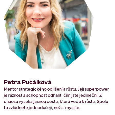
Naši mentoři
Offline akce
Konzultace s Lucií Audi
O nás
Setkání komunity PRAHA 2. 10.
2026
Kdo jsme
Kontakt
Průzkum o podnikání
Petra Pučálková
Mentor strategického odlišení a růstu. Její superpower
je ráznost a schopnost odhalit, čím jste jedineční. Z
chaosu vyseká jasnou cestu, která vede k růstu. Spolu
to zvládnete jednodušeji, než si myslíte.