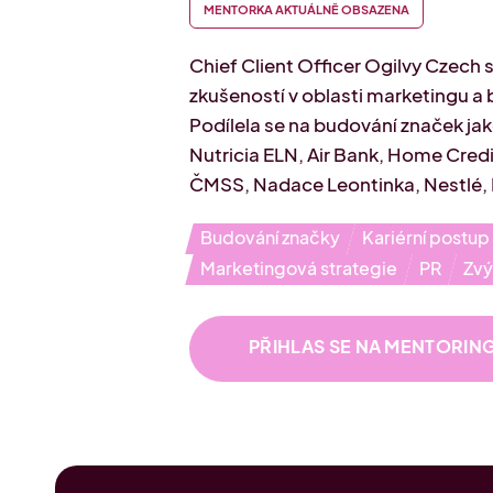
MENTORKA AKTUÁLNĚ OBSAZENA
Chief Client Officer Ogilvy Czech s 
zkušeností v oblasti marketingu a
Podílela se na budování značek ja
Nutricia ELN, Air Bank, Home Credi
ČMSS, Nadace Leontinka, Nestlé, 
Budování značky
Kariérní postup
Marketingová strategie
PR
Zvý
PŘIHLAS SE NA MENTORIN