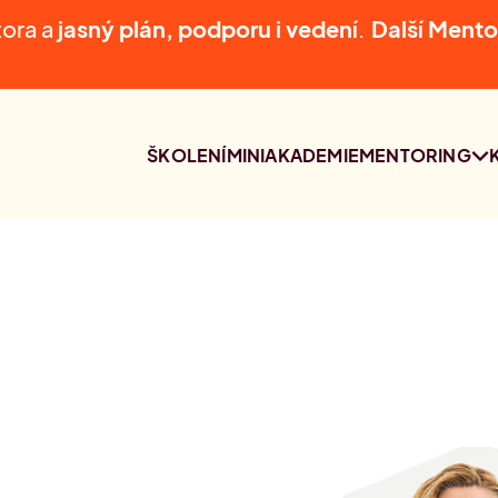
tora a
jasný plán, podporu i vedení
.
D
alší Mento
ŠKOLENÍ
MINIAKADEMIE
MENTORING
MENTORING
NAŠI MENTOŘI
KONZULTACE S
LUCIÍ AUDI