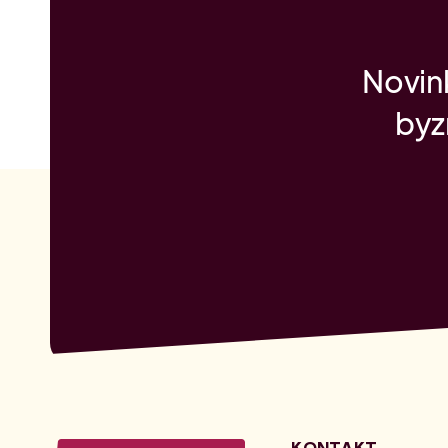
Novink
byz