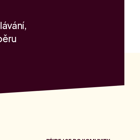
lávání,
běru