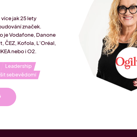
více jak 25 lety
 budování značek.
ko je Vodafone, Danone
t, ČEZ, Kofola, L’Oréal,
IKEA nebo i O2.
Leadership
šit sebevědomí
G