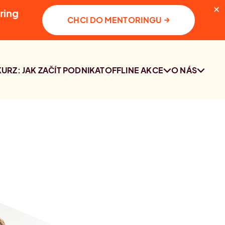
✕
ring
→
CHCI DO MENTORINGU
KURZ: JAK ZAČÍT PODNIKAT
OFFLINE AKCE
O NÁS
SETKÁNÍ
KDO JSME
KOMUNITY PRAHA
KONTAKT
2. 10. 2026
PRŮZKUM O
PODNIKÁNÍ