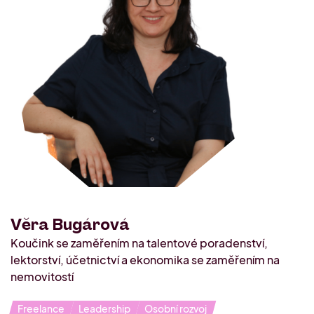
Naši mentoři
Offline akce
Konzultace s Lucií Audi
O nás
Setkání komunity PRAHA 2. 10.
2026
Kdo jsme
Kontakt
Průzkum o podnikání
Věra Bugárová
Koučink se zaměřením na talentové poradenství,
lektorství, účetnictví a ekonomika se zaměřením na
nemovitostí
Freelance
Leadership
Osobní rozvoj