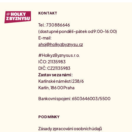
KONTAKT
Tel.: 730 886 646
(dostupné pondělí–pátek od 9:00–16:00)
E-mail:
ahoj@holkyzbyznysu.cz
#HolkyzByznysu s.r.o.
IČO: 21135983
DIČ: CZ21135983
Zastav se za námi:
Karlínské náměstí 238/6
Karlín, 186 00 Praha
Bankovní spojení: 6503646003/5500
PODMÍNKY
Zásady zpracování osobních údajů