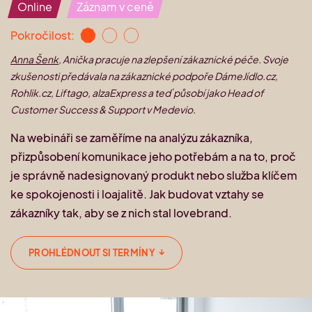
Naši mentoři
Online
Záznam v ceně
Offline akce
Konzultace s Lucií Audi
Pokročilost:
O nás
Setkání komunity PRAHA 2. 10.
Anna Šenk
, Anička pracuje na zlepšení zákaznické péče. Svoje
2026
zkušenosti předávala na zákaznické podpoře DámeJídlo.cz,
Kdo jsme
Rohlik.cz, Liftago, alzaExpress a teď působí jako Head of
Kontakt
Customer Success & Support v Medevio.
Průzkum o podnikání
Na webináři se zaměříme na analýzu zákazníka,
přizpůsobení komunikace jeho potřebám a na to, proč
je správně nadesignovaný produkt nebo služba klíčem
ke spokojenosti i loajalitě. Jak budovat vztahy se
zákazníky tak, aby se z nich stal lovebrand.
↓
PROHLÉDNOUT SI TERMÍNY