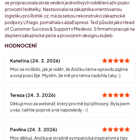
se propracovala skrze vedení jednotlivých oddělení až k pozici
provozní ředitelky. Nastavovala na zákazníka orientovanou
logistiku pro Rohlik.cz, má za sebou rekonstrukci zákaznické
podpory Liftago, pomáhala s alzaExpress. Teď působí jako Head
of Customer Success & Support v Medevio. S firmami pracuje na
zlepšení zákaznické péče a provozním designu služeb.
HODNOCENÍ
Kateřina (24. 3. 2026)
Moc se mi líbilo, jak je vidět, že Aničku téma opravdu zajímá
a svojí prací žije. Myslím, že mě pro téma nadchla taky :)
Tereza (24. 3. 2026)
Děkuji moc za webinář, který pro mě byl přínosný. Byla jsem
u vás, takhle poprvé a né naposledy :-)
Pavlína (24. 3. 2026)
Moc děkuji, Anička je strašně sympatická inspirativní a tipy