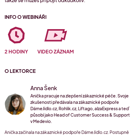
takže se můžeš připojit odkudkoliv.
INFO O WEBINÁŘI
2 HODINY
VIDEO ZÁZNAM
O LEKTORCE
Anna Šenk
Anička pracuje na zlepšení zákaznické péče. Svoje
zkušenosti předávala na zákaznické podpoře
DámeJídlo.cz, Rohlik.cz, Liftago, alzaExpress a teď
působí jako Head of Customer Success & Support
v Medevio.
Anička začínala na zákaznické podpoře DámeJídlo.cz. Postupně