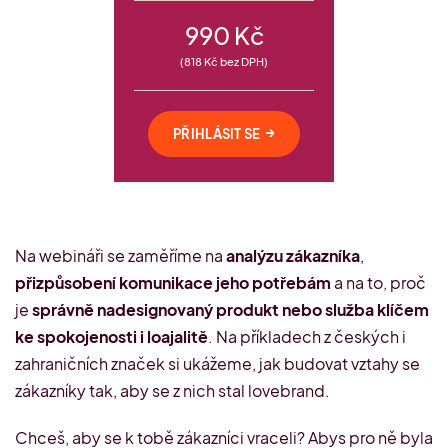
990 Kč
(818 Kč bez DPH)
→
PŘIHLÁSIT SE
Na webináři se zaměříme na
analýzu zákazníka
,
přizpůsobení komunikace jeho potřebám
a na to, proč
je
správně nadesignovaný produkt nebo služba klíčem
ke spokojenosti i loajalitě
. Na příkladech z českých i
zahraničních značek si ukážeme, jak budovat vztahy se
zákazníky tak, aby se z nich stal lovebrand.
Chceš, aby se k tobě zákazníci vraceli? Abys pro ně byla