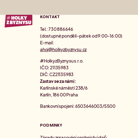
KONTAKT
Tel.: 730 886 646
(dostupné pondělí–pátek od 9:00–16:00)
E-mail:
ahoj@holkyzbyznysu.cz
#HolkyzByznysu s.r.o.
IČO: 21135983
DIČ: CZ21135983
Zastav se za námi:
Karlínské náměstí 238/6
Karlín, 186 00 Praha
Bankovní spojení: 6503646003/5500
PODMÍNKY
Zásady zpracování osobních údajů