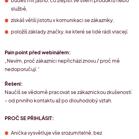
budeš mít jasno, co zlepšit ve svém produktu nebo
službě,
získáš větší jistotu v komunikaci se zákazníky,
položíš základy značky, ke které se lidé rádi vracejí.
Pain point před webinářem:
„Nevím, proč zákazníci nepřichází znovu / proč mě
nedoporučují.“
Řešení:
Naučíš se vědomě pracovat se zákaznickou zkušeností
– od prvního kontaktu až po dlouhodobý vztah.
PROČ SE PŘIHLÁSIT:
Anička vysvětluje vše srozumitelně, bez