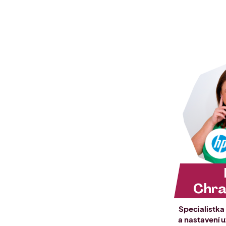
Chr
Specialistka 
a nastavení u