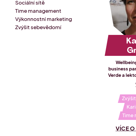
Sociální sítě
Time management
Výkonnostní marketing
Zvýšit sebevědomí
Ka
G
Wellbein
business par
Verde a lek
Zvýši
Kari
Time
VÍCE 