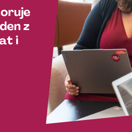
toruje
den z
t i