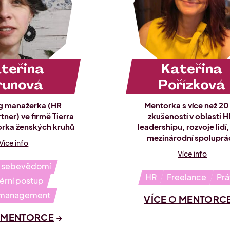
teřina
Kateřina
runová
Pořízková
g manažerka (HR
Mentorka s více než 20 
tner) ve firmě Tierra
zkušeností v oblasti H
torka ženských kruhů
leadershipu, rozvoje lidí,
mezinárodní spoluprá
Více info
Více info
t sebevědomí
HR
Freelance
Pr
érní postup
 management
VÍCE O MENTORC
O MENTORCE