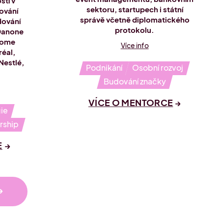
stí v
sektoru, startupech i státní
ování
správě včetně diplomatického
dování
protokolu.
 Danone
 Home
Více info
réal,
Nestlé,
Podnikání
Osobní rozvoj
Budování značky
VÍCE O MENTORCE
ie
rship
E