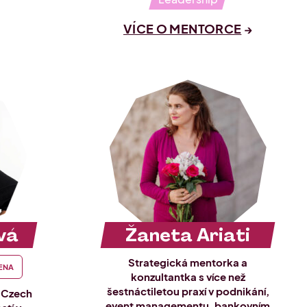
VÍCE O MENTORCE
vá
Žaneta Ariati
Strategická mentorka a
ENA
konzultantka s více než
šestnáctiletou praxí v podnikání,
y Czech
event managementu, bankovním