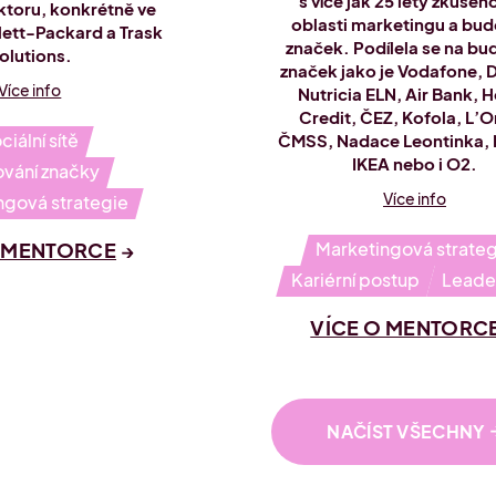
s více jak 25 lety zkušeno
sektoru, konkrétně ve
oblasti marketingu a bud
ett-Packard a Trask
značek. Podílela se na bu
olutions.
značek jako je Vodafone,
Více info
Nutricia ELN, Air Bank,
Credit, ČEZ, Kofola, L’O
ciální sítě
ČMSS, Nadace Leontinka, 
IKEA nebo i O2.
vání značky
Více info
ngová strategie
O MENTORCE
Marketingová strateg
Kariérní postup
Leade
VÍCE O MENTORC
NAČÍST VŠECHNY