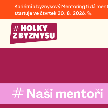
Kariérní a byznysový Mentoring ti dá men
startuje ve čtvrtek
20. 8. 2026.
🚀
Naši mentoři