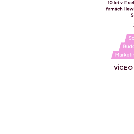
10 let v IT 
firmách Hewl
S
So
Budo
Marketi
VÍCE 