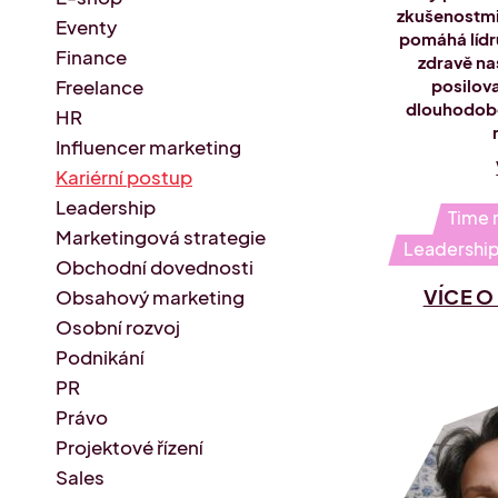
zkušenostmi z
Eventy
pomáhá lídr
Finance
zdravě na
Freelance
posilov
dlouhodobě
HR
Influencer marketing
Kariérní postup
Leadership
Time
Marketingová strategie
Leadershi
Obchodní dovednosti
VÍCE 
Obsahový marketing
Osobní rozvoj
Podnikání
PR
Právo
Projektové řízení
Sales