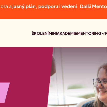
tora a
jasný plán, podporu i vedení
.
D
alší Mento
ŠKOLENÍ
MINIAKADEMIE
MENTORING
MENTORING
NAŠI MENTOŘI
KONZULTACE S
LUCIÍ AUDI