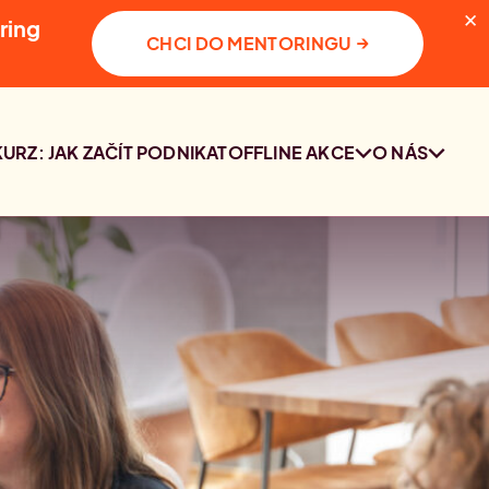
✕
ring
→
CHCI DO MENTORINGU
KURZ: JAK ZAČÍT PODNIKAT
OFFLINE AKCE
O NÁS
SETKÁNÍ
KDO JSME
KOMUNITY PRAHA
KONTAKT
2. 10. 2026
PRŮZKUM O
PODNIKÁNÍ