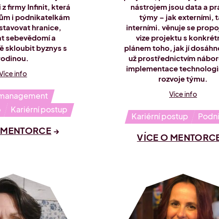
 firmy Infinit, která
nástrojem jsou data a pr
ům i podnikatelkám
týmy – jak externími, 
stavovat hranice,
interními. věnuje se propo
at sebevědomí a
vize projektu s konkré
 skloubit byznys s
plánem toho, jak jí dosáhn
rodinou.
už prostřednictvím náboru
implementace technologi
Více info
rozvoje týmu.
Více info
 management
p
Kariérní postup
Kariérní postup
Podni
O MENTORCE
VÍCE O MENTORC