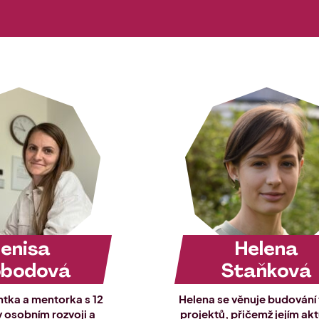
enisa
Helena
obodová
Staňková
ntka a mentorka s 12
Helena se věnuje budování 
v osobním rozvoji a
projektů, přičemž jejím ak