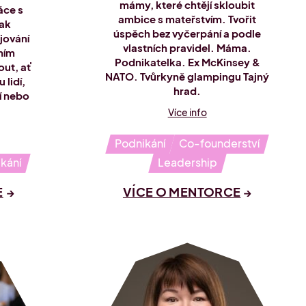
mámy, které chtějí skloubit
áce s
ambice s mateřstvím. Tvořit
tak
úspěch bez vyčerpání a podle
jování
vlastních pravidel. Máma.
tním
Podnikatelka. Ex McKinsey &
out, ať
NATO. Tvůrkyně glampingu Tajný
 lidí,
hrad.
í nebo
Více info
Podnikání
Co-founderství
kání
Leadership
E
VÍCE O MENTORCE