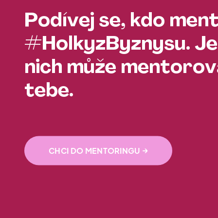
Podívej se, kdo men
#HolkyzByznysu. Je
nich může mentorova
tebe.
→
CHCI DO MENTORINGU