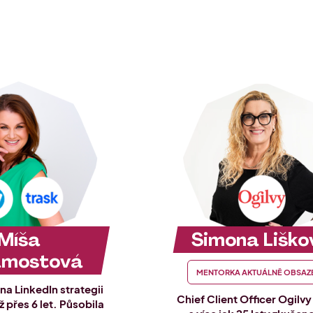
Míša
Simona Liško
amostová
MENTORKA AKTUÁLNĚ OBSAZ
na LinkedIn strategii
Chief Client Officer Ogilv
ž přes 6 let. Působila