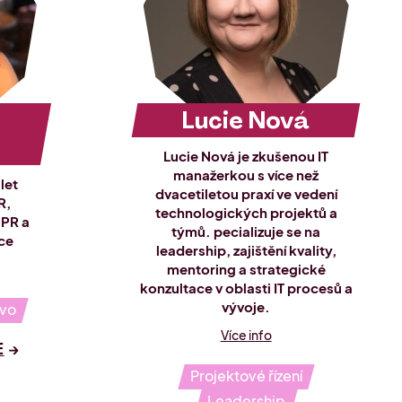
Lucie Nová
Lucie Nová je zkušenou IT
manažerkou s více než
let
dvacetiletou praxí ve vedení
R,
technologických projektů a
 PR a
týmů. pecializuje se na
ce
leadership, zajištění kvality,
mentoring a strategické
konzultace v oblasti IT procesů a
vývoje.
ávo
Více info
E
Projektové řízení
Leadership