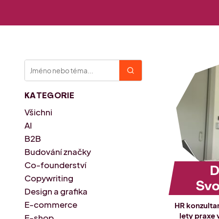
KATEGORIE
Všichni
AI
B2B
Budování značky
Co-founderství
D
Copywriting
Sv
Design a grafika
E-commerce
HR konzulta
lety praxe 
E-shop